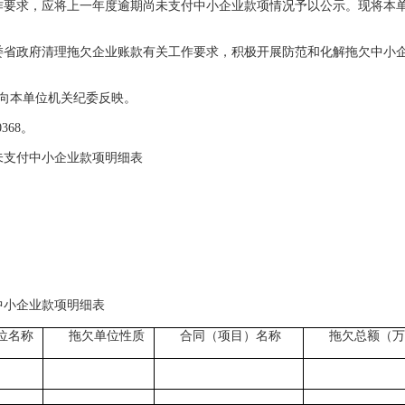
要求，应将上一年度逾期尚未支付中小企业款项情况予以公示。现将本单位
委省政府清理拖欠企业账款有关工作要求，积极开展防范和化解拖欠中小企业账
。
向本单位机关纪委反映。
368。
尚未支付中小企业款项明细表
兴市档
6年3月
中小企业款项明细表
位名称
拖欠单位性质
合同（项目）名称
拖欠总额（万