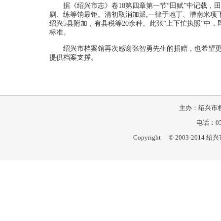
据《绍兴市志》卷18第四章第一节“田赋”中记载，田
剿、练等饷最钜。清初取消加派,一律于地丁、漕南米项
绍兴5县附加，有县税等20余种。此张“上下忙执照”中，即
标准。
绍兴市档案馆再次感谢张智勇先生的捐赠，也希望
提供档案支撑。
主办：绍兴市档
电话：057
Copyright © 2003-201