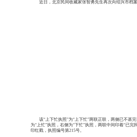
近日，北京民间收藏家张智勇先生再次向绍兴市档案
该“上下忙执照”为“上下忙”两联正联，两侧已不甚
为“上忙”执照，右侧为“下忙”执照，两联中间印着“已
印红戳，执照编号第215号。