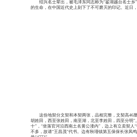
绍兴名士辈出，被毛泽东同志称为“鉴湖越台名士乡
的生命，在中国近代史上刻下了不可磨灭的印记。近日
这份地契分文契和本契两张，品相完整，文契高46
胡姓田，西至张姓田，南至湖，北至李姓田，四至分明”。
十”，“坐落官河沿西南土名黄公溇内”，边上有立卖契人“
不多，故请“王昌茂”代书。边有秋瑾镇第五保保长张凤