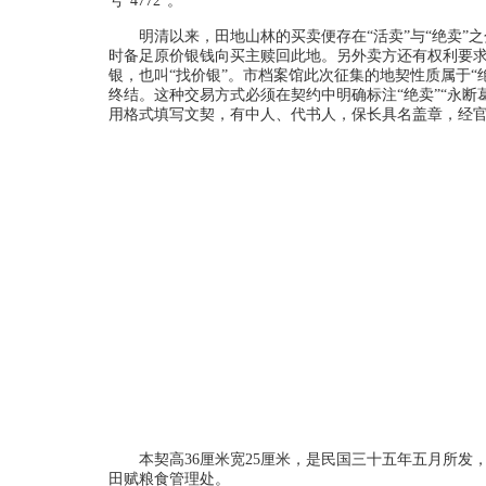
号“4772”。
明清以来，田地山林的买卖便存在“活卖”与“绝卖”
时备足原价银钱向买主赎回此地。另外卖方还有权利要求
银，也叫“找价银”。市档案馆此次征集的地契性质属于
终结。这种交易方式必须在契约中明确标注“绝卖”“永
用格式填写文契，有中人、代书人，保长具名盖章，经
本契高36厘米宽25厘米，是民国三十五年五月所
田赋粮食管理处。